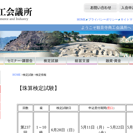
HOME
プライバシーポリシー
サイトマ
ようこそ観音寺商工会議所へ！ 
HOME
>検定試験 >検定情報
【珠算検定試験】
回数
級
検定試験日
申込受付期間(
窓口
）
第237
1～10
5月11日（月）～5月22日
5
6
月28日（日）
回
級
（金）