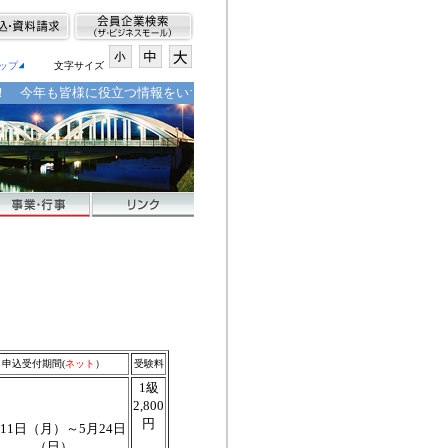
ップ
文字サイズ
今年も皆様に役立つ情報をいち早くお届けできるよう努力してまいります。 
申込受付期間(
ネット
）
受験料
1級
2,800
円
月11日（月）～5月24日
（日）