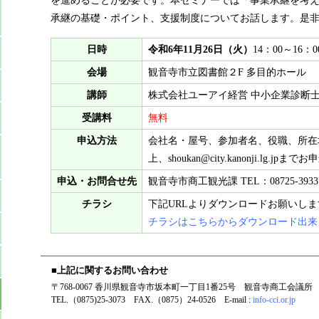
を進めることが必要です。本セミナーでは「事業承継を考
承継の基礎・ポイント、支援制度についてお話します。是
日時
令和6年11月26日（火）
14：00～16：0
会場
観音寺市立図書館２F 多目的ホール
講師
株式会社ユーアイ経営 中小企業診断士
受講料
無料
申込方法
会社名・屋号、参加者名、役職、所在
上、shoukan@city.kanonji.lg.jp
申込・お問合せ先
観音寺市商工観光課 TEL：08725-3933
チラシ
下記URLよりダウンロードお願いしま
チラシはこちらからダウンロード出来
■上記に関するお問い合わせ
〒768-0067 香川県観音寺市坂本町一丁目1番25号 観音寺商工会議所
TEL.（0875)25-3073 FAX.（0875）24-0526 E-mail :
info-cci.or.jp