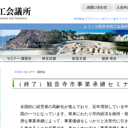
HOME
プライバシーポリシー
サイトマ
ようこそ観音寺商工会議所へ
HOME
>セミナー・講習会
（終了）観音寺市事業承継セミ
全国的に経営者の高齢化が進んでおり、近年増加している
因の一つとなっています。将来にわたり市内経済を維持・
滑な事業承継によって、事業価値をしっかりと次世代に引