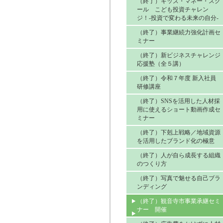
（終了）キッズ・マネー・スク
ール こども投資チャレン
ジ！‐投資で変わる未来の自分‐
（終了）事業継続力強化計画セ
ミナー
（終了）新ビジネスチャレンジ
応援塾（全５講）
（終了）令和７年度 新入社員
研修講座
（終了）SNSを活用した人材採
用に使えるショート動画作成セ
ミナー
（終了）下剋上戦略／地域資源
を活用したブランド化の極意
（終了）人が自ら成長する組織
のつくり方
（終了）写真で魅せる自己ブラ
ンディング
（終了）観音寺市事業承継セミ
ナー 開催