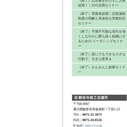
（終了）広告費をかけずに人材
採用！！SNS活用セミナー
（終了）実務者必聴！定額減税
制度の理解と具体的な実務対応
セミナー
（終了）予測不可能な現代を強
くしなやかに勝ち抜く組織にす
るための リーダシップセミナ
ー
（終了）誰にでもできる小さな
行動で、大きな変革を
（終了）かんおんじ創業セミナ
ー
〒768-0067
香川県観音寺市坂本町一丁目1-25
TEL：
0875-25-3073
FAX：
0875-24-0526
E-mail：
info-cci.or.jp